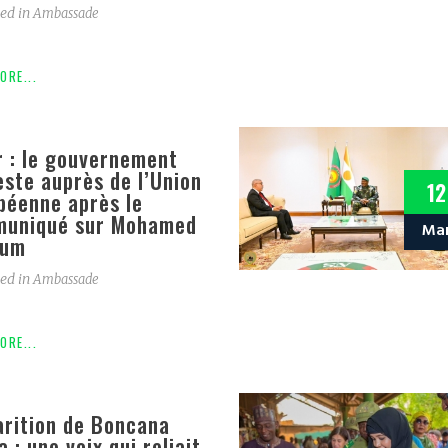
ed in
Ambassade
ORE...
r : le gouvernement
este auprès de l’Union
12
péenne après le
uniqué sur Mohamed
Ma
oum
ed in
Ambassade
ORE...
arition de Boncana
 : une voix qui reliait