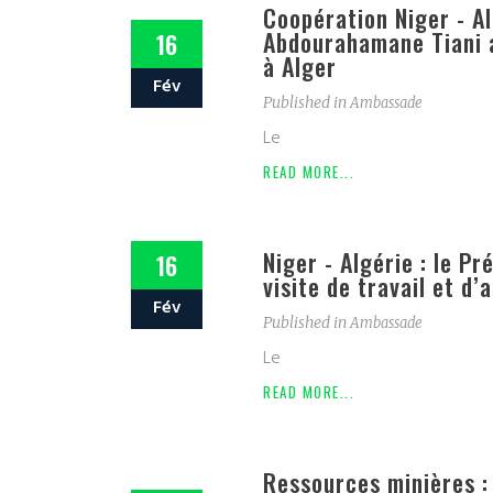
Coopération Niger - Al
Abdourahamane Tiani a
16
à Alger
Fév
Published in
Ambassade
Le
READ MORE...
Niger - Algérie : le P
16
visite de travail et d’
Fév
Published in
Ambassade
Le
READ MORE...
Ressources minières : 