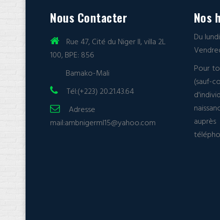
Nous Contacter
Nos h
Du lund
Rue 47, Cité du Niger II, villa 2L
Vendred
100, BPE: 856
Pour to
Bamako-Mali
(sauf
Tél:(+223) 20.21.43.64
d'indi
naissan
Adresse
auprès
mail:
ambnigerml15@yahoo.com
téléph