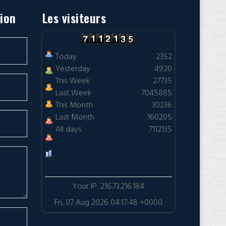
tion
Les visiteurs
Today
2352
Yesterday
4920
This Week
27735
Last Week
7045885
This Month
30236
Last Month
160205
All days
7112135
Your IP: 216.73.216.184
Fri, 07 Aug 2026 04:17:48 +0000