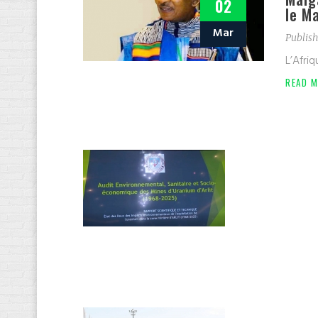
02
le Ma
Mar
Publish
L’Afriq
READ M