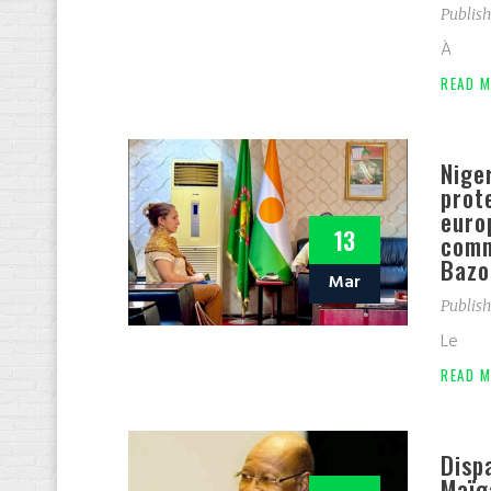
Publish
À
READ M
Nige
prot
euro
13
comm
Baz
Mar
Publish
Le
READ M
Disp
Maïga