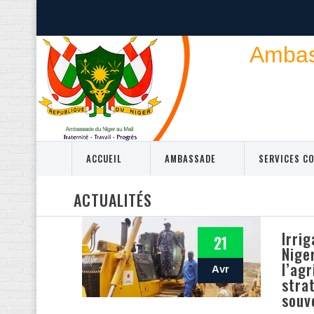
Ambass
ACCUEIL
AMBASSADE
SERVICES C
ACTUALITÉS
Irrig
21
Nige
l’agr
Avr
stra
souv