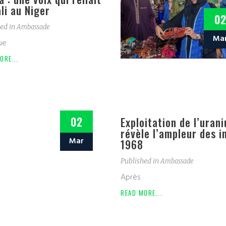
li au Niger
02
ed in
Ambassade
Ma
ue
ORE...
02
Exploitation de l’uran
révèle l’ampleur des 
Mar
1968
Published in
Ambassade
Après
READ MORE...