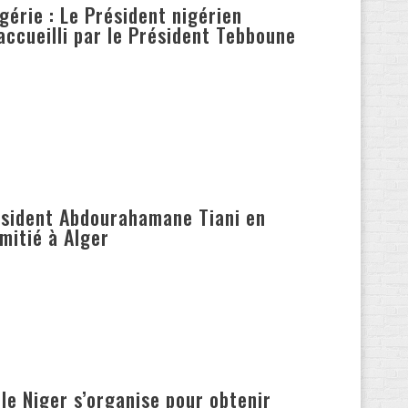
gérie : Le Président nigérien
ccueilli par le Président Tebboune
résident Abdourahamane Tiani en
amitié à Alger
le Niger s’organise pour obtenir