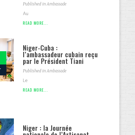
Published in
Ambassade
Au
READ MORE...
Niger-Cuba :
l’ambassadeur cubain reçu
par le Président Tiani
r
Published in
Ambassade
Le
READ MORE...
Niger : la Journée
nationale de l’Artisanat