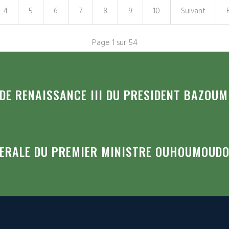
4
5
6
7
8
9
10
Suivant
Page 1 sur 54
E RENAISSANCE III DU PRESIDENT BAZOUM
NERALE DU PREMIER MINISTRE OUHOUMOUD