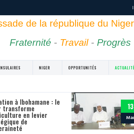
ade de la république du Niger
Fraternité
-
Travail
-
Progrès
ONSULAIRES
NIGER
OPPORTUNITÉS
ACTUALIT
ation à Ibohamane : le
13
r transforme
iculture en levier
Ma
tégique de
eraineté