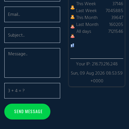
This Week
37146
Last Week
7045885
This Month
39647
Last Month
160205
All days
7121546
Your IP: 216.73.216.248
Sun, 09 Aug 2026 08:53:59
+0000