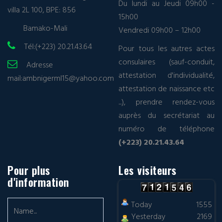
Du lundi au Jeudi 09h00 -
villa 2L 100, BPE: 856
15h00
Bamako-Mali
Vendredi 09h00 – 12h00
Tél:(+223) 20.21.43.64
Pour tous les autres actes
consulaires (sauf-conduit,
Adresse
attestation d'individualité,
mail:
ambnigerml15@yahoo.com
attestation de naissance etc
...), prendre rendez-vous
auprès du secrétariat au
numéro de téléphone
(+223) 20.21.43.64
Pour plus
Les visiteurs
d'information
Today
1555
Yesterday
2169