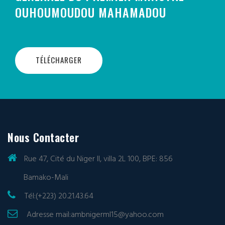
OUHOUMOUDOU MAHAMADOU
TÉLÉCHARGER
Nous Contacter
Rue 47, Cité du Niger II, villa 2L 100, BPE: 856
Bamako-Mali
Tél:(+223) 20.21.43.64
Adresse mail:
ambnigerml15@yahoo.com