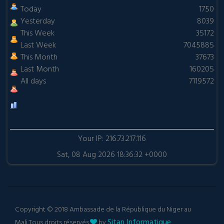
Today
1750
Yesterday
8039
This Week
35172
Last Week
7045885
This Month
37673
Last Month
160205
All days
7119572
Your IP: 216.73.217.116
Sat, 08 Aug 2026 18:36:32 +0000
Copyright © 2018 Ambassade de la République du Niger au
Sitan Informatique
Mali.Tous droits réservés.
by