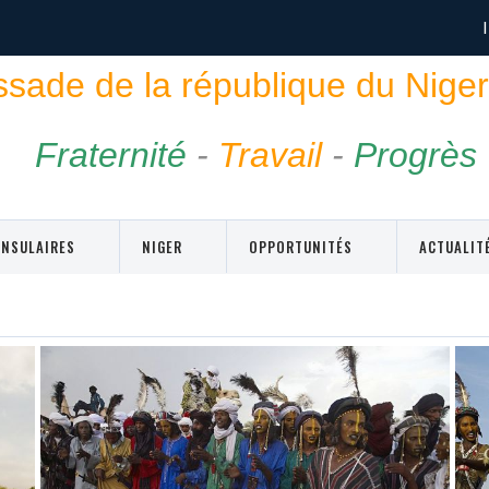
ade de la république du Niger
Fraternité
-
Travail
-
Progrès
ONSULAIRES
NIGER
OPPORTUNITÉS
ACTUALIT