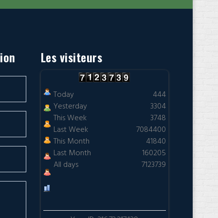
tion
Les visiteurs
Today
444
Yesterday
3304
This Week
3748
Last Week
7084400
This Month
41840
Last Month
160205
All days
7123739