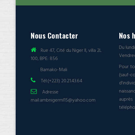
Nous Contacter
Nos h
Du lund
Rue 47, Cité du Niger II, villa 2L
Vendred
100, BPE: 856
Pour to
Bamako-Mali
(sauf
Tél:(+223) 20.21.43.64
d'indi
naissan
Adresse
auprès
mail:
ambnigerml15@yahoo.com
téléph