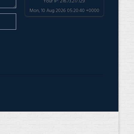
Your IP: 216.73.217.129
Mon, 10 Aug 2026 05:20:40 +0000