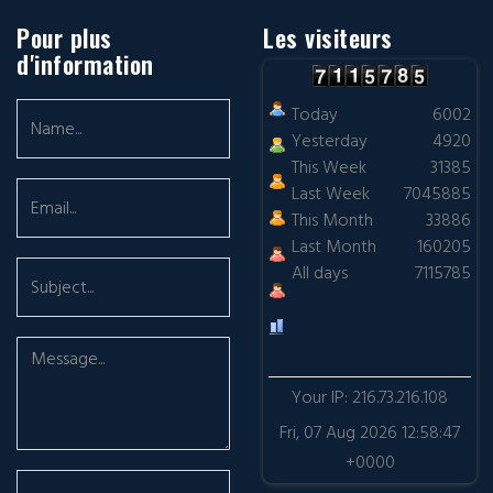
Pour plus
Les visiteurs
d'information
Today
6002
Yesterday
4920
This Week
31385
Last Week
7045885
This Month
33886
Last Month
160205
All days
7115785
Your IP: 216.73.216.108
Fri, 07 Aug 2026 12:58:47
+0000