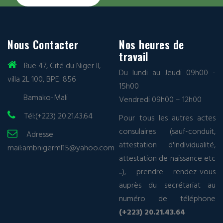
Nous Contacter
Nos heures de
travail
Rue 47, Cité du Niger II,
Du lundi au Jeudi 09h00 -
villa 2L 100, BPE: 856
15h00
Bamako-Mali
Vendredi 09h00 – 12h00
Tél:(+223) 20.21.43.64
Pour tous les autres actes
consulaires (sauf-conduit,
Adresse
attestation d'individualité,
mail:
ambnigerml15@yahoo.com
attestation de naissance etc
...), prendre rendez-vous
auprès du secrétariat au
numéro de téléphone
(+223) 20.21.43.64