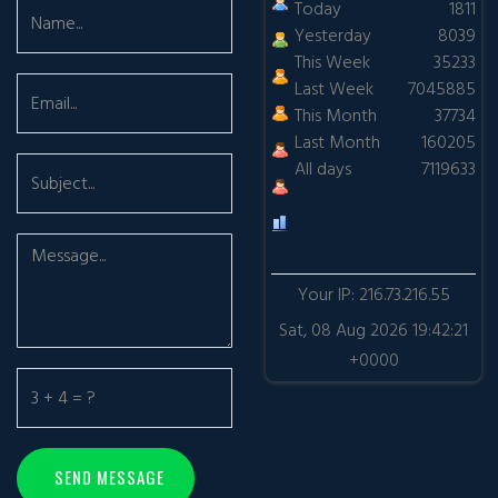
Today
1811
Yesterday
8039
This Week
35233
Last Week
7045885
This Month
37734
Last Month
160205
All days
7119633
Your IP: 216.73.216.55
Sat, 08 Aug 2026 19:42:21
+0000