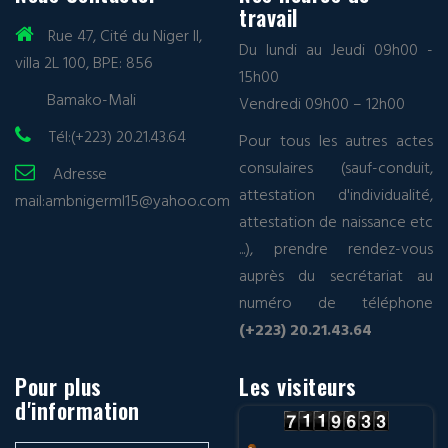
travail
Rue 47, Cité du Niger II,
Du lundi au Jeudi 09h00 -
villa 2L 100, BPE: 856
15h00
Bamako-Mali
Vendredi 09h00 – 12h00
Tél:(+223) 20.21.43.64
Pour tous les autres actes
consulaires (sauf-conduit,
Adresse
attestation d'individualité,
mail:
ambnigerml15@yahoo.com
attestation de naissance etc
...), prendre rendez-vous
auprès du secrétariat au
numéro de téléphone
(+223) 20.21.43.64
Pour plus
Les visiteurs
d'information