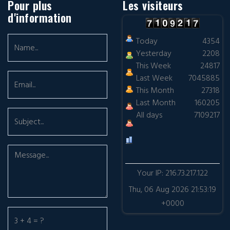
Pour plus
Les visiteurs
d'information
Today
4354
Yesterday
2208
This Week
24817
Last Week
7045885
This Month
27318
Last Month
160205
All days
7109217
Your IP: 216.73.217.122
Thu, 06 Aug 2026 21:53:19
+0000